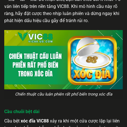
ván liên tiếp trên nền tảng VIC88. Khi mô hình cầu này rõ
ràng, hãy đặt cược theo nhịp luân phiên và dừng ngay khi
phát hiện dấu hiệu cầu gãy để tránh rủi ro.
Chiến thuật cầu luân phiên rất phổ biến trong xóc đĩa
Cầu chuỗi bệt dài
Cầu bệt
xóc đĩa VIC88
xảy ra khi một cửa cược lặp lại liên