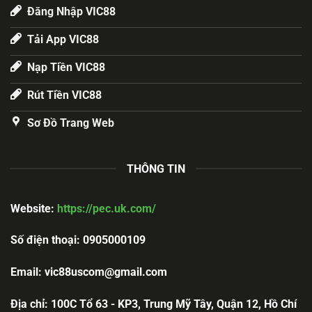
Đăng Nhập VIC88
Tải App VIC88
Nạp Tiền VIC88
Rút Tiền VIC88
Sơ Đồ Trang Web
THÔNG TIN
Website:
https://pec.uk.com/
Số điện thoại: 0905000109
Email:
vic88uscom@gmail.com
Địa chỉ: 100C Tổ 63 - KP3, Trung Mỹ Tây, Quận 12, Hồ Chí