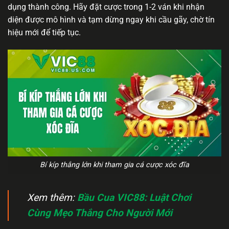
dụng thành công. Hãy đặt cược trong 1-2 ván khi nhận
diện được mô hình và tạm dừng ngay khi cầu gãy, chờ tín
hiệu mới để tiếp tục.
Bí kíp thắng lớn khi tham gia cá cược xóc đĩa
Xem thêm:
Bầu Cua VIC88: Luật Chơi
Cùng Mẹo Thắng Cho Người Mới