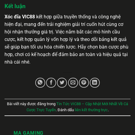
Kết luận
Xóc đĩa VIC88
kết hợp giữa truyền thống và công nghệ
hiện đại, mang đến trải nghiệm giải trí cuốn hút cùng cơ
hội nhận thưởng giá trị. Việc nắm bắt các mô hình cầu
cược, kết hợp quản lý vốn hợp lý và theo dõi bảng kết quả
sẽ giúp bạn tối ưu hóa chiến lược. Hãy chọn bàn cược phù
hợp, chơi có kế hoạch để đảm bảo an toàn và hiệu quả tại
nhà cái nhé.
Bài viết này được đăng trong
Tin Tức VIC88 – Cập Nhật Mới Nhất Về Cá
Cược Trực Tuyến
. Đánh dấu
liên kết thường trực
.
MA GAMING