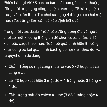
Phiên bản tại VIC88 casino bám sát bản gốc quen thuộc,
đồng thời ứng dụng công nghệ streaming để trải nghiệm
mượt và chân thực. Trò chơi sử dụng 4 đồng xu có hai mặt
màu (đỏ/trắng) làm căn cứ xác định kết quả.
Trong mỗi ván, dealer “xóc” các đồng trong đĩa và người
chơi có một khoảng thời gian để chọn cược: chẵn, lẻ, tài,
xỉu hoặc cược theo màu. Toàn bộ quá trình hiển thị công
khai, công bố kết quả minh bạch giúp hội viên theo dõi và
ra quyết định dễ dàng.
Chẵn: Tổng số mặt cùng màu rơi vào 2–2 hoặc tất cả
cùng màu.
Lẻ: Tổ hợp xuất hiện 3 mặt đỏ – 1 trắng hoặc 3 trắng –
1 đỏ.
Tài: Lượng mặt đỏ chiếm ưu thế (3 đỏ 1 trắng hoặc 4
đỏ).