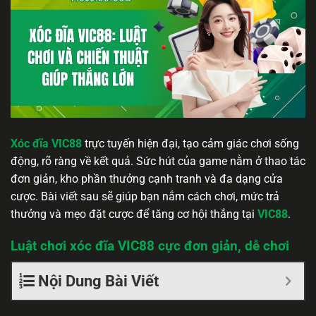
Xóc đĩa VIC88
trực tuyến hiện đại, tạo cảm giác chơi sống
động, rõ ràng về kết quả. Sức hút của game nằm ở thao tác
đơn giản, kho phần thưởng cạnh tranh và đa dạng cửa
cược. Bài viết sau sẽ giúp bạn nắm cách chơi, mức trả
thưởng và mẹo đặt cược để tăng cơ hội thắng tại
VIC88
.
Luật chơi xóc đĩa VIC88 cực đơn giản, dễ chơi
Nội Dung Bài Viết