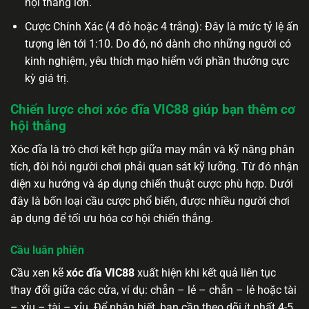
hội thắng lớn.
Cược Chính Xác (4 đỏ hoặc 4 trắng): Đây là mức tỷ lệ ấn
tượng lên tới 1:10. Do đó, nó dành cho những người có
kinh nghiệm, yêu thích mạo hiểm với phần thưởng cực
kỳ giá trị.
Chiến lược chơi xóc đĩa VIC88 giúp bạn thêm cơ
hội thắng
Xóc đĩa là trò chơi kết hợp giữa may mắn và kỹ năng phân
tích, đòi hỏi người chơi phải quan sát kỹ lưỡng. Từ đó nhận
diện xu hướng và áp dụng chiến thuật cược phù hợp. Dưới
đây là bốn loại cầu cược phổ biến, được nhiều người chơi
áp dụng để tối ưu hóa cơ hội chiến thắng.
Cầu luân phiên
Cầu xen kẽ
xóc đĩa VIC88
xuất hiện khi kết quả liên tục
thay đổi giữa các cửa, ví dụ: chẵn – lẻ – chẵn – lẻ hoặc tài
– xỉu – tài – xỉu. Để nhận biết, bạn cần theo dõi ít nhất 4-5