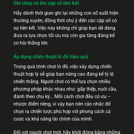
Ghi chép và tìm cặp số liên kết
Hãy dành thời gian ghi lại những con số xuất hiện
thường xuyên, đồng thời chú ý đến các cặp số có
sự liên kết. Việc này không chỉ giúp bạn dễ dàng
đưa ra lựa chọn tối ưu mà còn gia tăng đáng kể
cơ hội thắng lớn.
Áp dụng chiến thuật lô đề hiệu quả
Trong quá trình chơi lô đề, việc xây dựng chiến
thuật hợp lý sẽ giúp bạn nâng cao đáng kể tỷ lệ
chiến thắng. Người chơi có thể lựa chọn nhiều
phương pháp khác nhau như: gấp thếp, nuôi cầu,
đánh theo chu kỳ… Mỗi cách chơi đều có ưu –
nhược điểm riêng, vì vậy bạn nên cân nhắc để
chọn ra chiến lược phù hợp với phong cách cá
cược và khả năng tài chính của mình.
Đối với người chơi mới, hãy khởi động bằng những