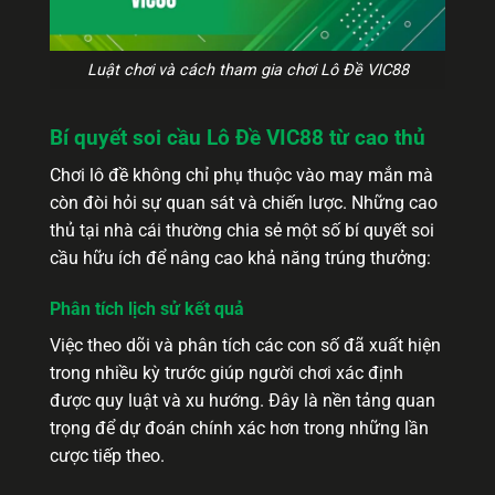
Luật chơi và cách tham gia chơi Lô Đề VIC88
Bí quyết soi cầu Lô Đề VIC88 từ cao thủ
Chơi lô đề không chỉ phụ thuộc vào may mắn mà
còn đòi hỏi sự quan sát và chiến lược. Những cao
thủ tại nhà cái thường chia sẻ một số bí quyết soi
cầu hữu ích để nâng cao khả năng trúng thưởng:
Phân tích lịch sử kết quả
Việc theo dõi và phân tích các con số đã xuất hiện
trong nhiều kỳ trước giúp người chơi xác định
được quy luật và xu hướng. Đây là nền tảng quan
trọng để dự đoán chính xác hơn trong những lần
cược tiếp theo.