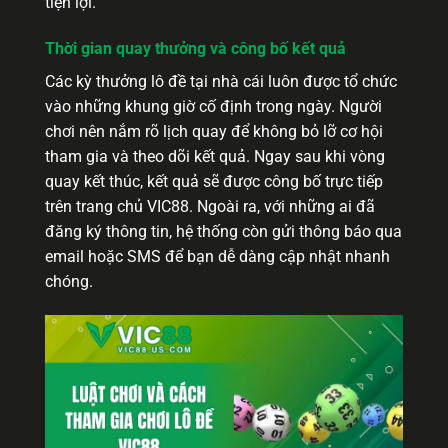
tiện lợi.
Thời gian quay thưởng và công bố kết quả
Các kỳ thưởng lô đề tại nhà cái luôn được tổ chức
vào những khung giờ cố định trong ngày. Người
chơi nên nắm rõ lịch quay để không bỏ lỡ cơ hội
tham gia và theo dõi kết quả. Ngay sau khi vòng
quay kết thúc, kết quả sẽ được công bố trực tiếp
trên trang chủ VIC88. Ngoài ra, với những ai đã
đăng ký thông tin, hệ thống còn gửi thông báo qua
email hoặc SMS để bạn dễ dàng cập nhật nhanh
chóng.