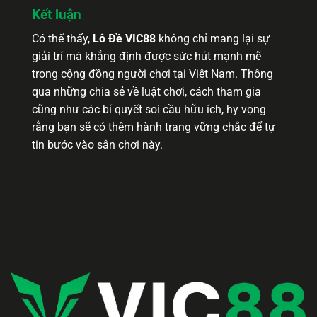
Kết luận
Có thể thấy,
Lô Đề VIC88
không chỉ mang lại sự
giải trí mà khẳng định được sức hút mạnh mẽ
trong cộng đồng người chơi tại Việt Nam. Thông
qua những chia sẻ về luật chơi, cách tham gia
cũng như các bí quyết soi cầu hữu ích, hy vọng
rằng bạn sẽ có thêm hành trang vững chắc để tự
tin bước vào sân chơi này.