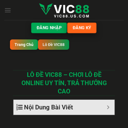
Bỏ
qua
nội
dung
ĐĂNG NHẬP
ĐĂNG KÝ
Trang Chủ
Lô Đề VIC88
LÔ ĐỀ VIC88 – CHƠI LÔ ĐỀ
ONLINE UY TÍN, TRẢ THƯỞNG
CAO
Nội Dung Bài Viết