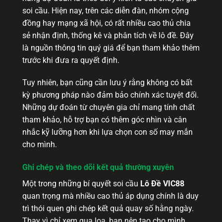
soi cầu. Hiện nay, trên các diễn đàn, nhóm cộng
đồng hay mạng xã hội, có rất nhiều cao thủ chia
sẻ nhận định, thống kê và phân tích về lô đề. Đây
là nguồn thông tin quý giá để bạn tham khảo thêm
trước khi đưa ra quyết định.
Tuy nhiên, bạn cũng cần lưu ý rằng không có bất
kỳ phương pháp nào đảm bảo chính xác tuyệt đối.
Những dự đoán từ chuyên gia chỉ mang tính chất
tham khảo, hỗ trợ bạn có thêm góc nhìn và cân
nhắc kỹ lưỡng hơn khi lựa chọn con số may mắn
cho mình.
Ghi chép và theo dõi kết quả thường xuyên
Một trong những bí quyết soi cầu
Lô Đề VIC88
quan trọng mà nhiều cao thủ áp dụng chính là duy
trì thói quen ghi chép kết quả quay số hằng ngày.
Thay vì chỉ xem qua loa, bạn nên tạo cho mình