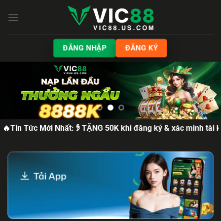
Bỏ
qua
nội
dung
ĐĂNG NHẬP
ĐĂNG KÝ
//vem.us.com/
🔥Tin Tức Mới Nhất:
| 🎁
TẶNG 50K
khi đăng ký & xác minh tài khoản 