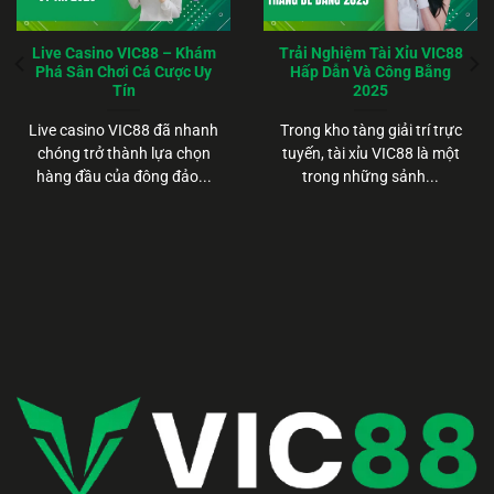
định uy tín giữa thị trường đầy cạnh tranh. Dưới đây là
những thành tựu nổi bật nhất mà nhà cái đã tạo dựng trong
Live Casino VIC88 – Khám
Trải Nghiệm Tài Xỉu VIC88
Phá Sân Chơi Cá Cược Uy
Hấp Dẫn Và Công Bằng
hành trình phát triển sảnh này.
Tín
2025
Live casino VIC88 đã nhanh
Trong kho tàng giải trí trực
chóng trở thành lựa chọn
tuyến, tài xỉu VIC88 là một
hàng đầu của đông đảo...
trong những sảnh...
Nhà cái có những thành tựu nào trong sự nghiệp?
Nhà cái giành giải thưởng “Giao diện thể thao thân thiện”
do cộng đồng Thụy Sĩ bình chọn vào cuối năm 2024.
Thiết kế trực quan, bố cục rõ ràng giúp người mới dễ