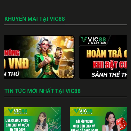
Thỏa thuận với đối tác quốc tế khó đạt được do sự khác
biệt yêu cầu kỹ thuật trong hệ thống. Quá trình tích hợp
KHUYẾN MÃI TẠI VIC88
dịch vụ mất nhiều thời gian khiến trải nghiệm tổng thể
của người dùng bị ảnh hưởng.
Hệ thống chăm sóc khách hàng chưa hình thành đầy đủ
khiến người dùng khó nhận hỗ trợ kịp thời khi gặp vấn
đề. Một vài phản hồi chậm trễ đã gây ra cảm giác bị bỏ
rơi trong trải nghiệm ban đầu.
Chiến lược truyền thông thiếu định hướng rõ ràng khiến
VIC88
khó tạo dấu ấn trong nhóm khách hàng mục tiêu.
Việc phân bổ ngân sách quảng bá dàn trải làm hiệu quả
TIN TỨC MỚI NHẤT TẠI VIC88
tiếp cận thị trường giảm đáng kể.
Thành tựu đáng ngưỡng mộ
Sau nhiều thử thách cam go,
VIC88
đã chứng minh năng
lực bằng những thành quả thật sự đáng tự hào. Mỗi bước
đi mang lại giá trị thiết thực, giúp thương hiệu dần khẳng