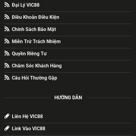
gián đoạn hay sự cố kết nối bất thường.
Đại Lý VIC88
Tổng quan chương trình nhận code nhà cái 88K
Điều Khoản Điều Kiện
Chương trình ưu đãi code 88K chào mừng được triển khai
Chính Sách Bảo Mật
cho hội viên mới sau khi đăng ký tài khoản thành công. Đây
là hoạt động ưu đãi đặc biệt của
VIC88
, mang đến cơ hội
Miễn Trừ Trách Nhiệm
trải nghiệm dịch vụ nhờ vốn thưởng hấp dẫn. Để nắm rõ
Quyền Riêng Tư
hơn, người dùng cần quan tâm tới các chi tiết quan trọng
bên dưới.
Chăm Sóc Khách Hàng
Câu Hỏi Thường Gặp
HƯỚNG DẪN
Liên Hệ VIC88
Link Vào VIC88